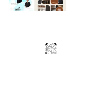
※純下材料請加此官方LINE
【需自行丈量後提供正確下單圖面
或尺寸/不含施作系統櫃】
伸保工廠-材料
04-26308785
台中市龍井區忠和里工業路182巷3號
伸保工廠-材料
※連工帶料請加以下官方LINE（請依案場所在地加該地區官方LINE）
【含圖面估價/現場複量/系統櫃施工】
伸保台北店
02-82261285
台北市松山區民生東路五段69巷1弄32號
伸保台北店