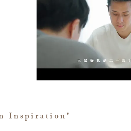
取得平衡點
rior design is
ination and
e client,
to create the
n Inspiration"