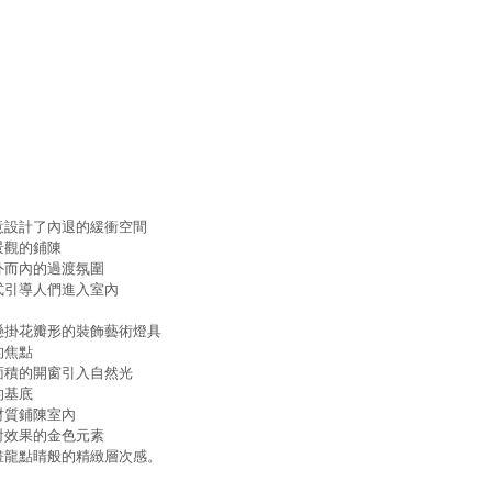
意設計了內退的緩衝空間
景觀的鋪陳
外而內的過渡氛圍
式引導人們進入室內
懸掛花瓣形的裝飾藝術燈具
的焦點
面積的開窗引入自然光
的基底
材質鋪陳室內
射效果的金色元素
畫龍點睛般的精緻層次感。