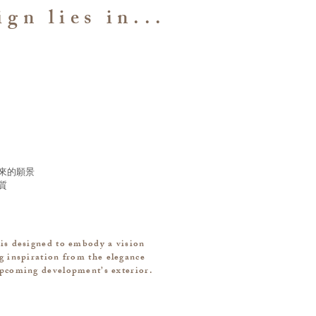
gn lies in...
來的願景
質
 is designed to embody a vision
ng inspiration from the elegance
upcoming development’s exterior.