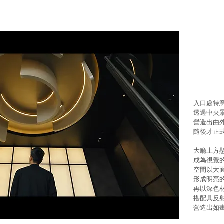
入口處特
透過中央
營造出由
隨後才正
大廳上方
成為視覺
空間以大
形成明亮
再以深色
搭配具反
營造出如