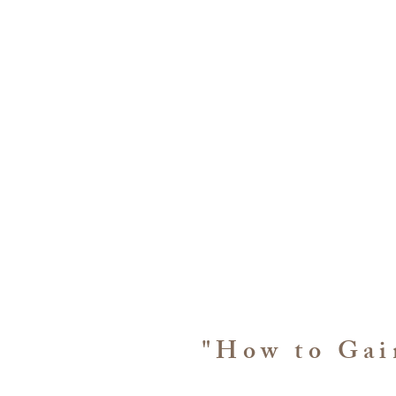
室內設計最辛苦的部分是
如何減少與業主之間想像的落差
在業主、工班與實際材料等等各方面
作出業主內心追求的理想空間
The most challenging part of inte
narrowing the gap between imag
reality—finding balance among th
construction team, and materials 
ideal space they truly desire.
"How to Gai