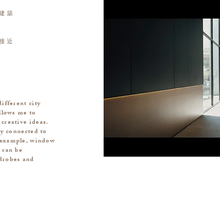
建築
接近
ifferent city
allows me to
creative ideas.
ly connected to
 example, window
 can be
rdrobes and