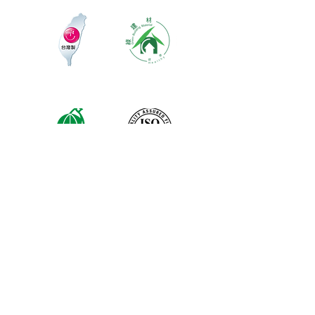
※純下材料請加此官方LINE
【需自行丈量後提供正確下單圖面
或尺寸/不含施作系統櫃】
伸保工廠-材料
04-26308785
台中市龍井區忠和里工業路182巷3號