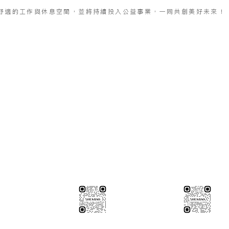
舒適的工作與休息空間，並將持續投入公益事業，一同共創美好未來！
※連工帶料請加以下官方LINE（請依案場所在地加該地區官方LINE
圖面
【含圖面估價/現場複量/系統櫃施工】
伸保台北店
02-82261285
伸保台中店
04-23830785
3號
台北市松山區民生東路五段69巷1弄32號
台中市南屯區向上路三段375-3
伸保台北店
伸保台中店