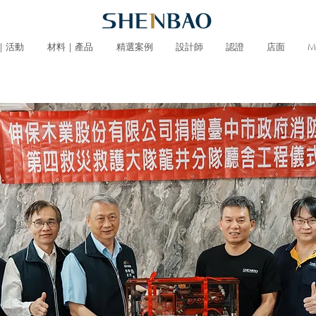
｜活動
材料｜產品
精選案例
設計師
認證
店面
M