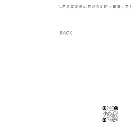
我們希望這份心意能為消防人員提供更
BACK
※純下材料請加此官方LINE
【需自行丈量後提供正確下單
或尺寸/不含施作系統櫃】
伸保工廠-材料
04-26308785
台中市龍井區忠和里工業路182巷
伸保工廠-材料