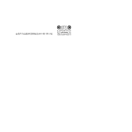
伸保工廠-材料
※連工帶料請加以下官方LINE（請依案場所在地加該地區官方LINE）
【含圖面估價/現場複量/系統櫃施工】
伸保台北店
02-82261285
台北市松山區民生東路五段69巷1弄32號
伸保台北店
伸保台中店
04-23830785
台中市南屯區向上路三段375-377號
伸保台中店
伸保台南店
06-3020065
台南市永康區東橋十二街51號
伸保台南店