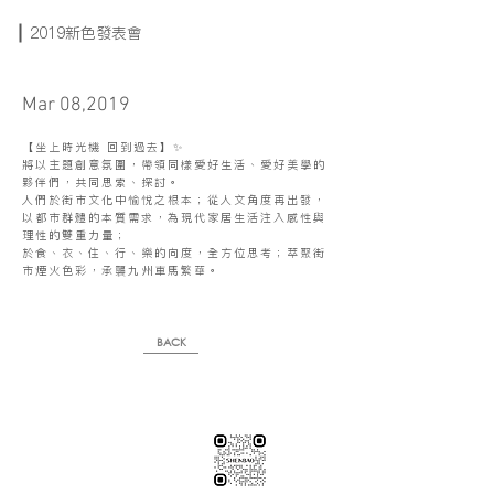
2019新色發表會
Mar 08,2019
【坐上時光機 回到過去】✨
將以主題創意氛圍，帶領同樣愛好生活、愛好美學的
夥伴們，共同思索、探討。
人們於街市文化中愉悅之根本；從人文角度再出發，
以都市群體的本質需求，為現代家居生活注入感性與
理性的雙重力量；
於食、衣、住、行、樂的向度，全方位思考；萃聚街
市煙火色彩，承襲九州車馬繁華。
BACK
※純下材料請加此官方LINE
【需自行丈量後提供正確下單圖面
或尺寸/不含施作系統櫃】
伸保工廠-材料
04-26308785
台中市龍井區忠和里工業路182巷3號