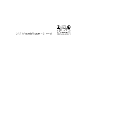
伸保工廠-材料
※連工帶料請加以下官方LINE（請依案場所在地加該地區官方LINE）
【含圖面估價/現場複量/系統櫃施工】
伸保台北店
02-82261285
台北市松山區民生東路五段69巷1弄32號
伸保台北店
伸保台中店
04-23830785
台中市南屯區向上路三段375-377號
伸保台中店
伸保台南店
06-3020065
台南市永康區東橋十二街51號
伸保台南店