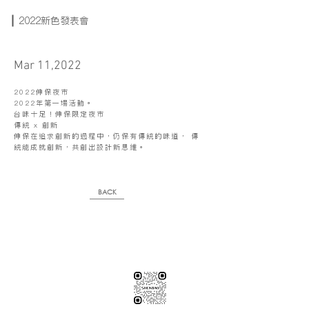
2022新色發表會
Mar 11,2022
2022伸保夜市
2022年第一場活動。
台味十足！伸保限定夜市
傳統 x 創新
伸保在追求創新的過程中，仍保有傳統的味道， 傳
統能成就創新，共創出設計新思維。
BACK
※純下材料請加此官方LINE
【需自行丈量後提供正確下單圖面
或尺寸/不含施作系統櫃】
伸保工廠-材料
04-26308785
台中市龍井區忠和里工業路182巷3號