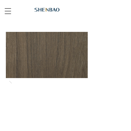
022 緬柚 Myanmar Teak