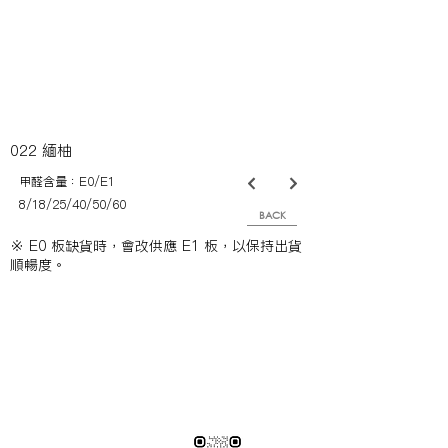
022 緬柚
甲醛含量：E0/E1
8/18/25/40/50/60
BACK
※ E0 板缺貨時，會改供應 E1 板，以保持出貨
順暢度。
※純下材料請加此官方LINE
【需自行丈量後提供正確下單圖面
或尺寸/不含施作系統櫃】