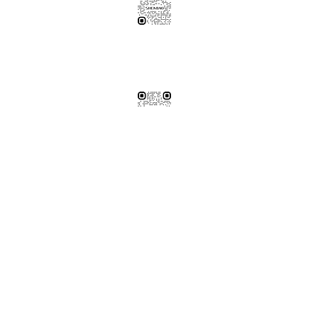
伸保工廠-材料
04-26308785
台中市龍井區忠和里工業路182巷3號
伸保工廠-材料
※連工帶料請加以下官方LINE（請依案場所在地加該地區官方LINE）
【含圖面估價/現場複量/系統櫃施工】
伸保台北店
02-82261285
台北市松山區民生東路五段69巷1弄32號
伸保台北店
伸保台中店
04-23830785
台中市南屯區向上路三段375-377號
伸保台中店
伸保台南店
06-3020065
台南市永康區東橋十二街51號
伸保台南店