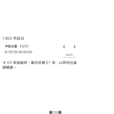
145S 布紋白
甲醛含量：E0/E1
8/18/25/40/50/60
BACK
※ E0 板缺貨時，會改供應 E1 板，以保持出貨
順暢度。
※純下材料請加此官方LINE
【需自行丈量後提供正確下單圖面
或尺寸/不含施作系統櫃】