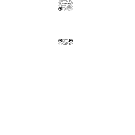
伸保工廠-材料
04-26308785
台中市龍井區忠和里工業路182巷3號
伸保工廠-材料
※連工帶料請加以下官方LINE（請依案場所在地加該地區官方LINE）
【含圖面估價/現場複量/系統櫃施工】
伸保台北店
02-82261285
台北市松山區民生東路五段69巷1弄32號
伸保台北店
伸保台中店
04-23830785
台中市南屯區向上路三段375-377號
伸保台中店
伸保台南店
06-3020065
台南市永康區東橋十二街51號
伸保台南店