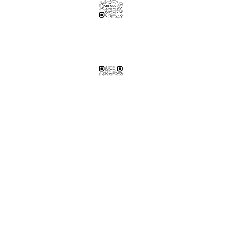
伸保工廠-材料
04-26308785
台中市龍井區忠和里工業路182巷3號
伸保工廠-材料
※連工帶料請加以下官方LINE（請依案場所在地加該地區官方LINE）
【含圖面估價/現場複量/系統櫃施工】
伸保台北店
02-82261285
台北市松山區民生東路五段69巷1弄32號
伸保台北店
伸保台中店
04-23830785
台中市南屯區向上路三段375-377號
伸保台中店
伸保台南店
06-3020065
台南市永康區東橋十二街51號
伸保台南店