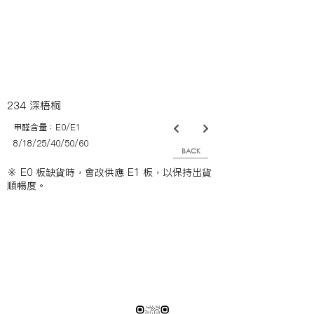
234 深梧桐
甲醛含量：E0/E1
8/18/25/40/50/60
BACK
※ E0 板缺貨時，會改供應 E1 板，以保持出貨
順暢度。
※純下材料請加此官方LINE
【需自行丈量後提供正確下單圖面
或尺寸/不含施作系統櫃】