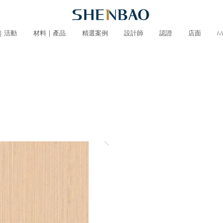
｜活動
材料｜產品
精選案例
設計師
認證
店面
M