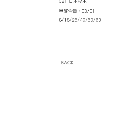
321 日本杉木
甲醛含量：E0/E1
8/18/25/40/50/60
BACK
※純下材料請加此官方LINE
【需自行丈量後提供正確下單
或尺寸/不含施作系統櫃】
伸保工廠-材料
04-26308785
台中市龍井區忠和里工業路182巷