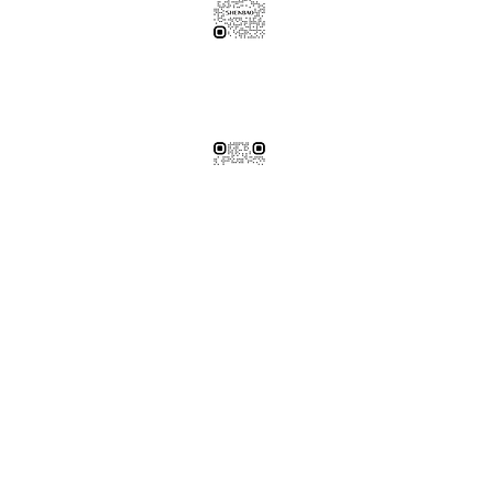
伸保工廠-材料
04-26308785
台中市龍井區忠和里工業路182巷3號
伸保工廠-材料
※連工帶料請加以下官方LINE（請依案場所在地加該地區官方LINE）
【含圖面估價/現場複量/系統櫃施工】
伸保台北店
02-82261285
台北市松山區民生東路五段69巷1弄32號
伸保台北店
伸保台中店
04-23830785
台中市南屯區向上路三段375-377號
伸保台中店
伸保台南店
06-3020065
台南市永康區東橋十二街51號
伸保台南店