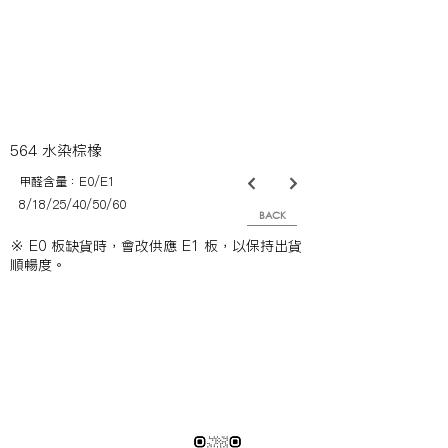
564 水染棕橡
甲醛含量：E0/E1
8/18/25/40/50/60
BACK
※ E0 板缺貨時，會改供應 E1 板，以保持出貨
順暢度。
※純下材料請加此官方LINE
【需自行丈量後提供正確下單圖面
或尺寸/不含施作系統櫃】