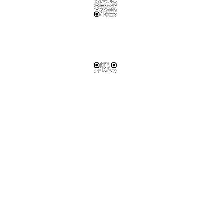
伸保工廠-材料
04-26308785
台中市龍井區忠和里工業路182巷3號
伸保工廠-材料
※連工帶料請加以下官方LINE（請依案場所在地加該地區官方LINE）
【含圖面估價/現場複量/系統櫃施工】
伸保台北店
02-82261285
台北市松山區民生東路五段69巷1弄32號
伸保台北店
伸保台中店
04-23830785
台中市南屯區向上路三段375-377號
伸保台中店
伸保台南店
06-3020065
台南市永康區東橋十二街51號
伸保台南店