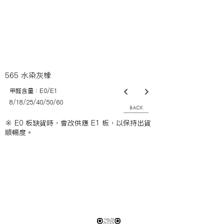
565 水染灰橡
甲醛含量：E0/E1
8/18/25/40/50/60
BACK
※ E0 板缺貨時，會改供應 E1 板，以保持出貨
順暢度。
※純下材料請加此官方LINE
【需自行丈量後提供正確下單圖面
或尺寸/不含施作系統櫃】