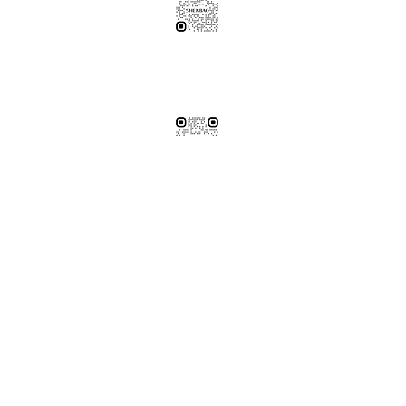
伸保工廠-材料
04-26308785
台中市龍井區忠和里工業路182巷3號
伸保工廠-材料
※連工帶料請加以下官方LINE（請依案場所在地加該地區官方LINE）
【含圖面估價/現場複量/系統櫃施工】
伸保台北店
02-82261285
台北市松山區民生東路五段69巷1弄32號
伸保台北店
伸保台中店
04-23830785
台中市南屯區向上路三段375-377號
伸保台中店
伸保台南店
06-3020065
台南市永康區東橋十二街51號
伸保台南店