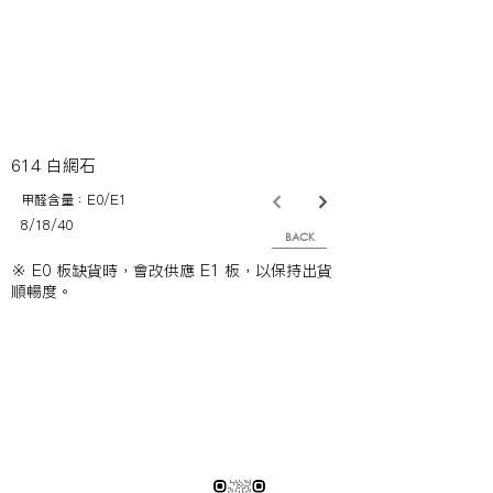
614 白網石
甲醛含量：E0/E1
8/18/40
BACK
※ E0 板缺貨時，會改供應 E1 板，以保持出貨
順暢度。
※純下材料請加此官方LINE
【需自行丈量後提供正確下單圖面
或尺寸/不含施作系統櫃】