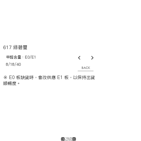
617 綠碧璽
甲醛含量：E0/E1
8/18/40
BACK
※ E0 板缺貨時，會改供應 E1 板，以保持出貨
順暢度。
※純下材料請加此官方LINE
【需自行丈量後提供正確下單圖面
或尺寸/不含施作系統櫃】