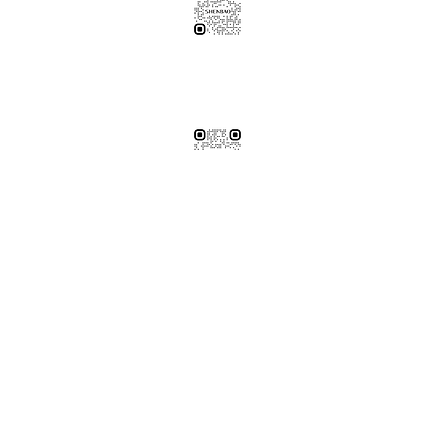
伸保工廠-材料
04-26308785
台中市龍井區忠和里工業路182巷3號
伸保工廠-材料
※連工帶料請加以下官方LINE（請依案場所在地加該地區官方LINE）
【含圖面估價/現場複量/系統櫃施工】
伸保台北店
02-82261285
台北市松山區民生東路五段69巷1弄32號
伸保台北店
伸保台中店
04-23830785
台中市南屯區向上路三段375-377號
伸保台中店
伸保台南店
06-3020065
台南市永康區東橋十二街51號
伸保台南店