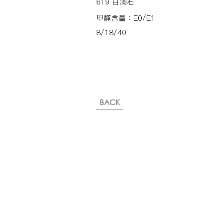
619 白洞石
甲醛含量：E0/E1
8/18/40
BACK
※純下材料請加此官方LINE
【需自行丈量後提供正確下單
或尺寸/不含施作系統櫃】
伸保工廠-材料
04-26308785
台中市龍井區忠和里工業路182巷