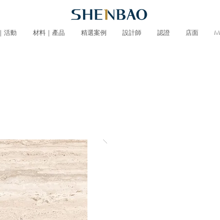
｜活動
材料｜產品
精選案例
設計師
認證
店面
M