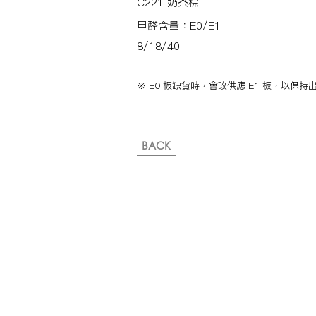
C221 奶茶棕
甲醛含量：E0/E1
8/18/40
※ E0 板缺貨時，會改供應 E1 板，以保
BACK
※純下材料請加此官方LINE
【需自行丈量後提供正確下單
或尺寸/不含施作系統櫃】
伸保工廠-材料
04-26308785
台中市龍井區忠和里工業路182巷