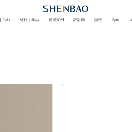
｜活動
材料｜產品
精選案例
設計師
認證
店面
M