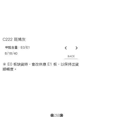
C222 斑鳩灰
甲醛含量：E0/E1
8/18/40
BACK
※ E0 板缺貨時，會改供應 E1 板，以保持出貨
順暢度。
※純下材料請加此官方LINE
【需自行丈量後提供正確下單圖面
或尺寸/不含施作系統櫃】