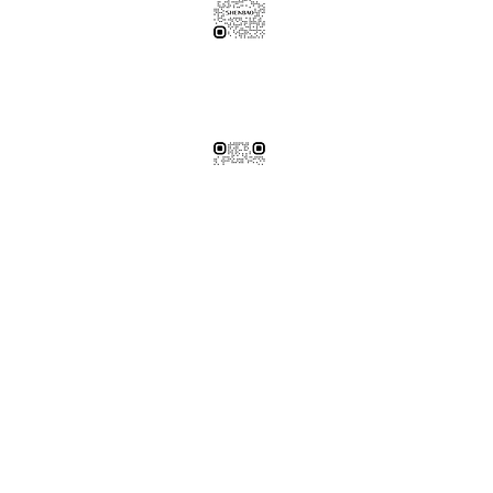
伸保工廠-材料
04-26308785
台中市龍井區忠和里工業路182巷3號
伸保工廠-材料
※連工帶料請加以下官方LINE（請依案場所在地加該地區官方LINE）
【含圖面估價/現場複量/系統櫃施工】
伸保台北店
02-82261285
台北市松山區民生東路五段69巷1弄32號
伸保台北店
伸保台中店
04-23830785
台中市南屯區向上路三段375-377號
伸保台中店
伸保台南店
06-3020065
台南市永康區東橋十二街51號
伸保台南店