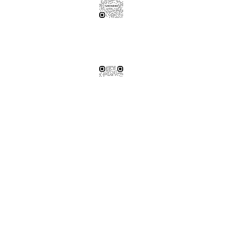
伸保工廠-材料
04-26308785
台中市龍井區忠和里工業路182巷3號
伸保工廠-材料
※連工帶料請加以下官方LINE（請依案場所在地加該地區官方LINE）
【含圖面估價/現場複量/系統櫃施工】
伸保台北店
02-82261285
台北市松山區民生東路五段69巷1弄32號
伸保台北店
伸保台中店
04-23830785
台中市南屯區向上路三段375-377號
伸保台中店
伸保台南店
06-3020065
台南市永康區東橋十二街51號
伸保台南店