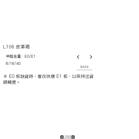
L106 皮革褐
甲醛含量：E0/E1
8/18/40
BACK
※ E0 板缺貨時，會改供應 E1 板，以保持出貨
順暢度。
※純下材料請加此官方LINE
【需自行丈量後提供正確下單圖面
或尺寸/不含施作系統櫃】