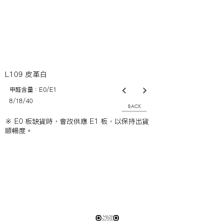
L109 皮革白
甲醛含量：E0/E1
8/18/40
BACK
※ E0 板缺貨時，會改供應 E1 板，以保持出貨
順暢度。
※純下材料請加此官方LINE
【需自行丈量後提供正確下單圖面
或尺寸/不含施作系統櫃】