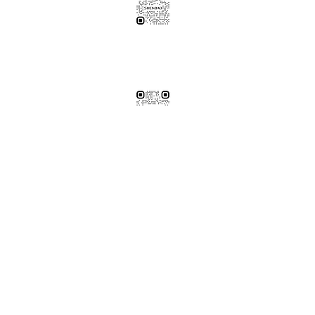
伸保工廠-材料
04-26308785
台中市龍井區忠和里工業路182巷3號
伸保工廠-材料
※連工帶料請加以下官方LINE（請依案場所在地加該地區官方LINE）
【含圖面估價/現場複量/系統櫃施工】
伸保台北店
02-82261285
台北市松山區民生東路五段69巷1弄32號
伸保台北店
伸保台中店
04-23830785
台中市南屯區向上路三段375-377號
伸保台中店
伸保台南店
06-3020065
台南市永康區東橋十二街51號
伸保台南店