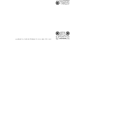
伸保工廠-材料
※連工帶料請加以下官方LINE（請依案場所在地加該地區官方LINE）
【含圖面估價/現場複量/系統櫃施工】
伸保台北店
02-82261285
台北市松山區民生東路五段69巷1弄32號
伸保台北店
伸保台中店
04-23830785
台中市南屯區向上路三段375-377號
伸保台中店
伸保台南店
06-3020065
台南市永康區東橋十二街51號
伸保台南店