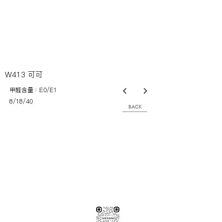
W413 可可
甲醛含量：E0/E1
8/18/40
BACK
※純下材料請加此官方LINE
【需自行丈量後提供正確下單圖面
或尺寸/不含施作系統櫃】
伸保工廠-材料
04-26308785
台中市龍井區忠和里工業路182巷3號