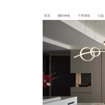
首頁
關於伸保
下單系統
公益