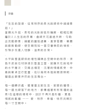
序曲
「生活的旋律，從有秩序的柔光與線條中緩緩奏
起。」
當陽光升起，柔和的光影與弧形輪廓，輕輕拉開
屬於2人生活的序幕，曲線天花劃過天際，勾勒
出流動節奏；細膩的圓弧語彙，貫穿客廳、餐廳
與廚房動線，使空間宛如一首交響樂前的慢板，
引領步伐進入恬靜、溫柔的日常。
.
水平與垂直線條的理性鋪陳出空間中的秩序，深
色木皮與石材拼接於垂直立面，對應天花與地坪
的水平層次，交織出穩定、沉著的情緒感受，中
島與餐桌並行配置，佐以幾何吊燈與間接照明，
營造出節奏井然的生活舞台。
.
每一個轉折處，藏著屋主對生活、對愛的體悟；
每一道光線落下的地方，都傳遞著彬彬有禮的溫
柔!在這樣的場域中，設計不再只是形體，更是
情感的載體 —— 愛、秩序、幸福，悄然共鳴於
每一寸空間中。
.