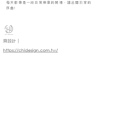
每天都像是一段日常樂章的開場，譜出關於家的
序曲!
齊設計｜
https://chidesign.com.tw/