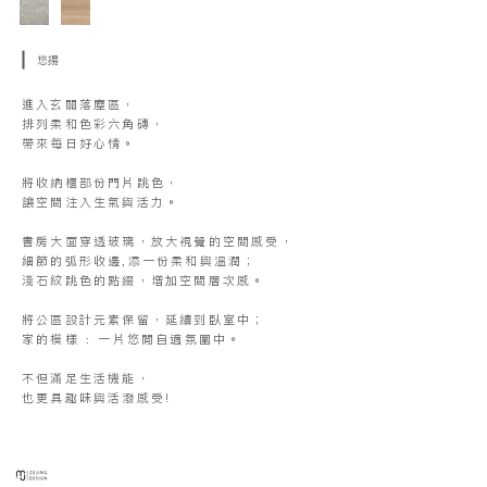
悠揚
進入玄關落塵區，
排列柔和色彩六角磚，
帶來每日好心情。
將收納櫃部份門片跳色，
讓空間注入生氣與活力。
書房大面穿透玻璃，放大視覺的空間感受，
細節的弧形收邊,添一份柔和與溫潤；
淺石紋跳色的點綴，增加空間層次感。
將公區設計元素保留，延續到臥室中；
家的模樣 : 一片悠閒自適氛圍中。
不但滿足生活機能，
也更具趣味與活潑感受!