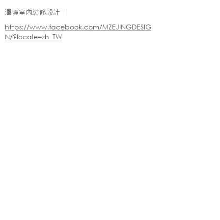
澤境室內裝修設計 ｜
https://www.facebook.com/MZEJINGDESIG
N/?locale=zh_TW