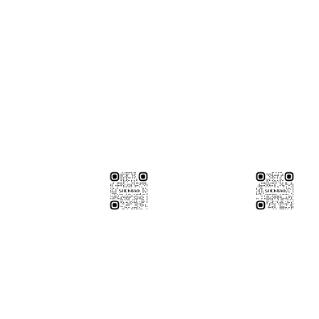
※連工帶料請加以下官方LINE（請依案場所在地加該地區官方LINE
圖面
【含圖面估價/現場複量/系統櫃施工】
伸保台北店
02-82261285
伸保台中店
04-23830785
3號
台北市松山區民生東路五段69巷1弄32號
台中市南屯區向上路三段375-3
伸保台北店
伸保台中店
店面預
伸保木業股份有限公司