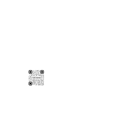
）
伸保台南店
06-3020065
77號
台南市永康區東橋十二街51號
伸保台南店
約參觀