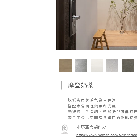
摩登奶茶
以低彩度奶茶色為主色調，
搭配木質肌理與柔和光線，
透過統一的色調、留縫造型及無框
整合了公共空間有多個門的雜亂視
本序空間製作所｜
https://www.homen.com.tw/h/Inde