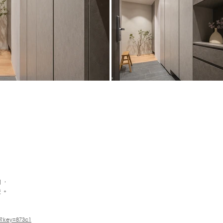
門，
覺。
x?key=873c1