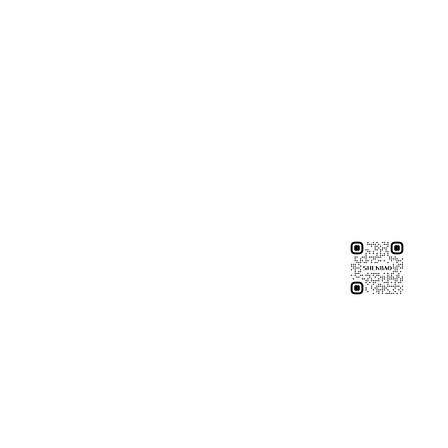
※純下材料請加此官方LINE
【需自行丈量後提供正確下單
或尺寸/不含施作系統櫃】
伸保工廠-材料
04-26308785
台中市龍井區忠和里工業路182巷
伸保工廠-材料