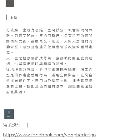
日框
打破廳、室既有思維，呈現似分、似合的隔間狀
態。阻隔又開放，穿透而延伸，保有私密的隔間
轉換模式後，遂成為光、氣流、人與人之間的流
動介質，是分是合能依使用者需求改變或重新定
義。
人、室之框景偶然成尋常，強調彼此的互動與連
結，也營造出溫暖與和諧的感覺。
從地坪劃分領域，延伸至遠端既有牆面，溫柔而
堅定的界定出使用行為，滿足空間機能。在高自
然採光條件下，選用白色基底材料，抹漫暖灰溫
潤的土質，搭配淺色柔和的原木，讓整體氛圍輕
盈且典雅。
泱禾設計 ｜
https://www.facebook.com/yanghedesign