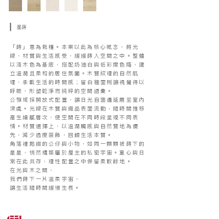
星蒔
「蒔」意為栽種。本案以此為核心概念，將光
線、材質與生活感受，緩緩蒔入空間之中。整體
以淺木色為基底，搭配奶油白與低彩度色階，建
立溫潤且柔和的居住氛圍。木質紋理的自然肌
理，承載生活的時間感；留白牆面則讓視覺得以
呼吸，形塑乾淨而純粹的空間語彙。
公領域採開放式配置，讓日光自窗邊延展至室內
深處。光線在木質與織品表面流動，隨時間推移
產生細膩層次，使空間在不同時段呈現不同表
情。材質選擇上，以溫潤觸感與自然質地為優
先，減少過度裝飾，回歸生活本質。
角落裡點綴的公仔與小物，如同一顆顆被蒔下的
星星，悄然構築屬於屋主的私密宇宙。童心與日
常在此共存，理性配置之中保留柔軟餘地。
在光與木之間，
我們蒔下一片溫柔宇宙，
讓生活隨時間緩慢生長。