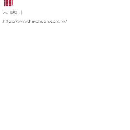
禾川設計｜
https://www.he-chuan.com.tw/