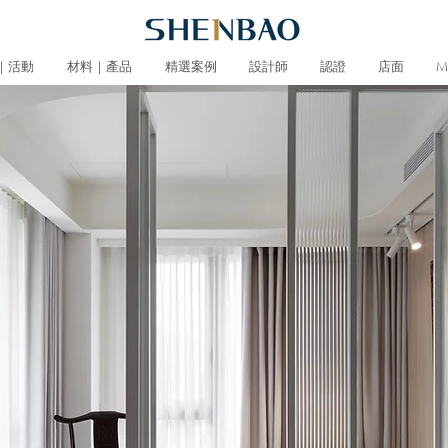
｜活動
材料｜產品
精選案例
設計師
認證
店面
M