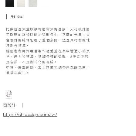
月影徜徉
此案透過大量以礦物藝術漆為基底，天花板抹去
了剛硬的線條以簡約弧形柔化，正圓的光暈，白
色優雅的線條包覆了整個玄關，透過異材質的地
坪劃分領域。
牆面也利用深度差製作櫃體並在其中營造小端景
台，進入私領域，延續各樣的弧形，#生活本該
是自然，不是制式化的框線。
中性、簡單俐落，加上霧面色調帶來沉靜氛圍，
徜徉灰與白。
齊設計 ｜
https://chidesign.com.tw/