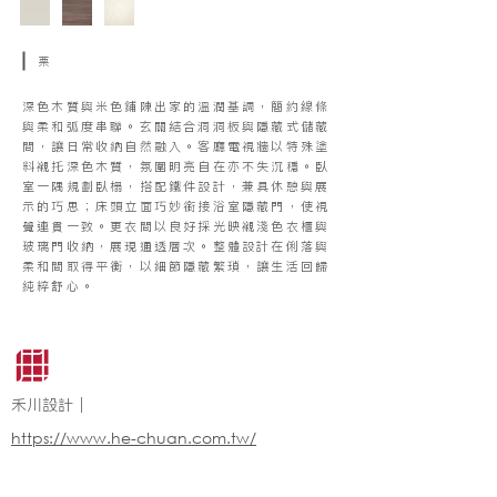
栗
深色木質與米色鋪陳出家的溫潤基調，簡約線條
與柔和弧度串聯。玄關結合洞洞板與隱藏式儲藏
間，讓日常收納自然融入。客廳電視牆以特殊塗
料襯托深色木質，氛圍明亮自在亦不失沉穩。臥
室一隅規劃臥榻，搭配鐵件設計，兼具休憩與展
示的巧思；床頭立面巧妙銜接浴室隱藏門，使視
覺連貫一致。更衣間以良好採光映襯淺色衣櫃與
玻璃門收納，展現通透層次。整體設計在俐落與
柔和間取得平衡，以細節隱藏繁瑣，讓生活回歸
純粹舒心。
禾川設計｜
https://www.he-chuan.com.tw/