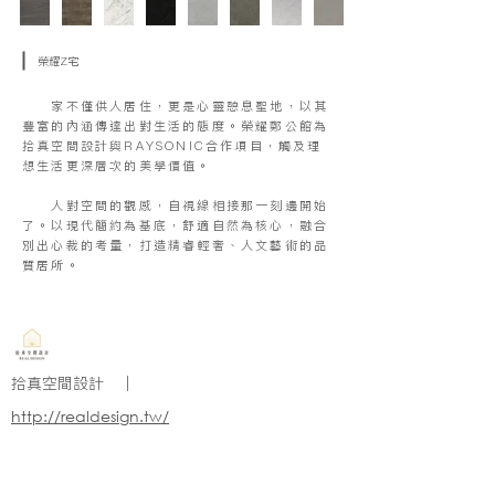
榮耀Z宅
家不僅供人居住，更是心靈憩息聖地，以其
豐富的內涵傳達出對生活的態度。榮耀鄭公館為
拾真空間設計與RAYSONIC合作項目，觸及理
想生活更深層次的美學價值。
人對空間的觀感，自視線相接那一刻邊開始
了。以現代簡約為基底，舒適自然為核心，融合
別出心裁的考量，打造精睿輕奢、人文藝術的品
質居所。
拾真空間設計 ｜
http://realdesign.tw/