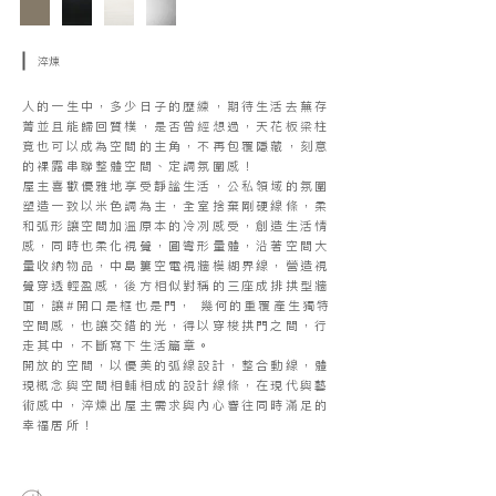
淬煉
人的一生中，多少日子的歷練，期待生活去蕪存
菁並且能歸回質樸，是否曾經想過，天花板梁柱
竟也可以成為空間的主角，不再包覆隱藏，刻意
的裸露串聯整體空間、定調氛圍感！
屋主喜歡優雅地享受靜謐生活，公私領域的氛圍
塑造一致以米色調為主，全室捨棄剛硬線條，柔
和弧形讓空間加溫原本的冷冽感受，創造生活情
感，同時也柔化視覺，圓彎形量體，沿著空間大
量收納物品，中島簍空電視牆模糊界線，營造視
覺穿透輕盈感，後方相似對稱的三座成排拱型牆
面，讓#開口是框也是門， 幾何的重覆產生獨特
空間感，也讓交錯的光，得以穿梭拱門之間，行
走其中，不斷寫下生活篇章。
開放的空間，以優美的弧線設計，整合動線，體
現概念與空間相輔相成的設計線條，在現代與藝
術感中，淬煉出屋主需求與內心響往同時滿足的
幸福居所！