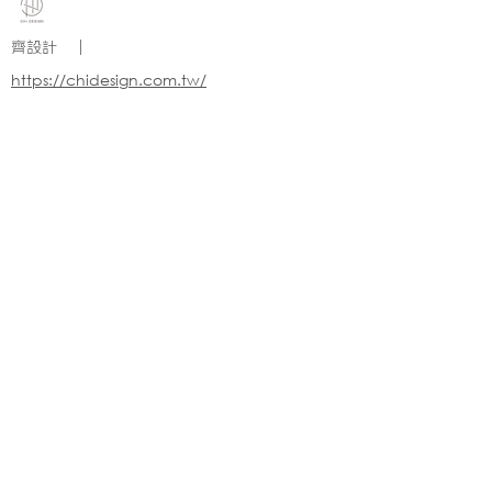
齊設計 ｜
https://chidesign.com.tw/