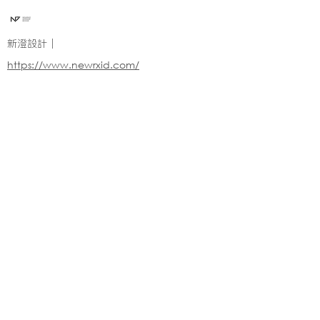
新澄設計｜
https://www.newrxid.com/