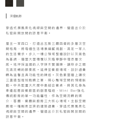
深邃軌跡
穿透式屏風柔化視線與空間的邊界，營造出介於
私密與開放間的詩意平衡。
屋主一家四口，打造出五房三廳四衛的多層次空
間格局，將每個生活場景細膩規劃，滿足一家人
的生活需求。步入一樓公領域整體設計以灰黑色
為基調，牆面大面積覆以灰階寧靜中增添層次
感。地坪採溫潤的人字拼木質鋪陳，讓移步之間
充滿流暢的節奏感。延伸至餐廚場域，設計語彙
轉為溫馨且具功能性的陳述。灰色素面牆上鑲坎
三盞造型燈如點睛之筆，精心雕琢空間的情緒脈
動。中央配置大尺度中島結合餐桌，將其化身為
串連起居與餐廚區的創意樞紐，Mini Bar強化
傳統廚房的單一功能屬性，作為空間流轉的媒
介，客廳、餐廳與廚房三大核心場域。主臥空間
展現一種剛柔並濟的建築語彙，穿透式屏風柔化
視線與空間的邊界，營造出介於私密與開放間的
詩意平衡。