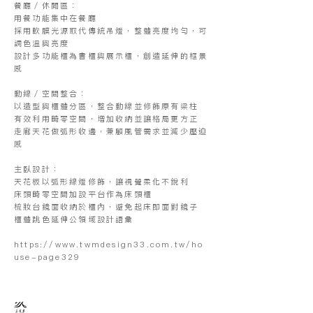
餐廳／休閒區：
用餐功能集中在餐廳
採用軟膜光源取代傳統吊燈，整體亮度均勻，可
調色溫與亮度
設計多功能櫃為書櫃與展示櫃，創造延伸的框景
感
動線／空間整合：
以造型與櫃體分區，整合動線並修飾原有梁柱
有效利用畸零空間，增加收納並讓格局更方正
走廊天花做弧形收邊，兼顧風管需求並減少壓迫
感
主臥設計：
天花板以弧形線燈修飾，讓視覺柔化不銳利
床頭畸零空間加設平台作為床頭櫃
梳妝台鏡面收納於櫃內，避免起床即面對鏡子
櫃體跳色延伸公領域設計語彙
https://www.twmdesign33.com.tw/ho
use-page329