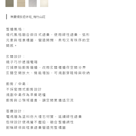
無憂慢旅退休宅_梅竹山莊
整體風格：
現代風格融合微日式語彙，使用線性語彙、弧形
元素與框景構圖，營造開闊、柔和又有秩序的空
間感。
玄關設計：
鏡子巧妙遮擋電箱
打掉原始廚房牆體，改用玄關櫃體作空間分界
玄關空間放大、機能增加，可規劃穿鞋椅與收納
廚房／中島：
不採密閉式廚房設計
規劃中島作為早餐吧檯
廚房與公領域連貫，讓空間更通透交流
客廳設計：
電視牆為塗料仿大理石材質，延續線性語彙
包樑設計使視覺不壓迫，融合整體調性
對稱線條與框景語彙營造完整構圖