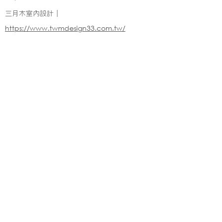
三月木室內設計｜
https://www.twmdesign33.com.tw/
※純下材料請加此官方LINE
【需自行丈量後提供正確下單圖面
或尺寸/不含施作系統櫃】
伸保工廠-材料
04-26308785
台中市龍井區忠和里工業路182巷3號
伸保工廠-材料
※連工帶料請加以下官方LINE（請依案場所在地加該地區官方LINE）
【含圖面估價/現場複量/系統櫃施工】
伸保台北店
02-82261285
台北市松山區民生東路五段69巷1弄32號
伸保台北店