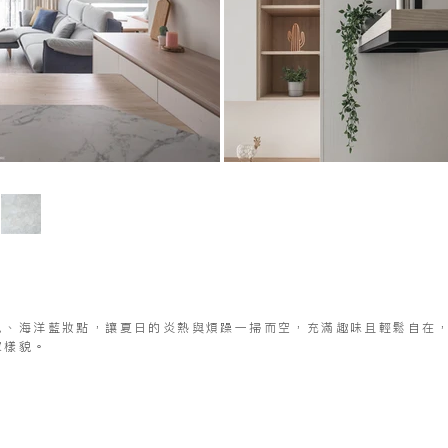
色、海洋藍妝點，讓夏日的炎熱與煩躁一掃而空，充滿趣味且輕鬆自在
家樣貌。