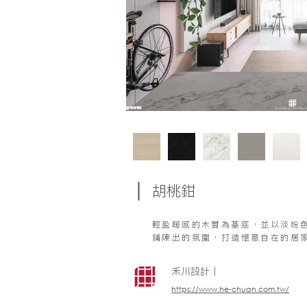
胡桃鉗
輕盈暖感的木質為基底，並以淡粉
鋪陳出的氛圍，打造愜意自在的居
禾川設計｜
https://www.he-chuan.com.tw/