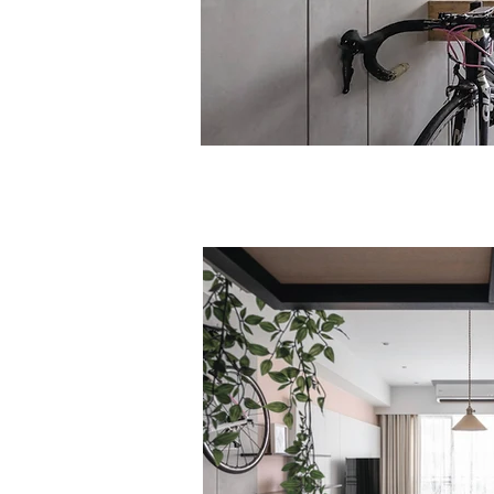
553白松木 W507珍珠白 904 深松柏
布紋灰 S006 斑駁灰