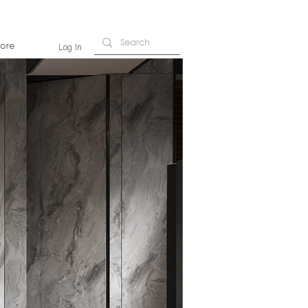
ore
Log In