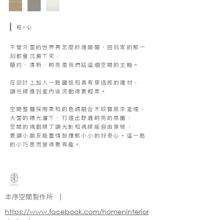
輕。心
不管外面的世界再怎麼吵雜喧鬧，回到家的那一
刻都會沉澱下來，
簡約、清新、明亮是我們給這個空間的主軸。
在設計上加入一點圓弧和具有穿透感的建材，
讓光線進到室內後流動得更輕柔。
空間整體採用柔和的色調融合木紋質感來呈現，
大面的陽光灑下，打造出舒適明亮的氛圍，
空間的規劃除了讓光影和視線能自由穿梭，
更讓小朋友能盡情發揮那小小的好奇心。這一點
的小巧思而變得更有趣。
本序空間製作所 |
https://www.facebook.com/homeninterior