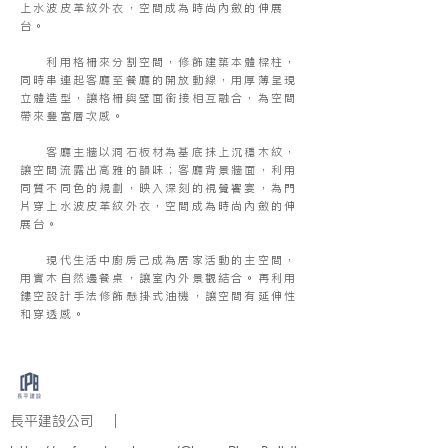
上水波皮革紋外衣，空間成為時尚內斂的伸展
台。
利用格柵來分割空間，修飾建築本體樑柱，
同時串連起客廳至餐廳的開放動線，用厚薄呈現
立體造型，讓格柵與壁面銜接相互融合，為空間
帶來豐富層次感。
客廳主牆以洞石板材為基底抺上沉穩木紋，
讓空間流露出高雅的韻味；客廳背景牆面，利用
同質不同色的規劃，映入深刻的視覺饗宴，為門
片穿上水波皮革紋外衣，空間成為時尚內斂的伸
展台。
​ 現代生活中廚房己成為居家活動的主空間，
用實木自然邊餐桌，讓室內外景觀結合。再利用
鏤空設計手法修飾懸掛式油機，讓空間有延伸性
和穿透感。
長平建設公司 ｜