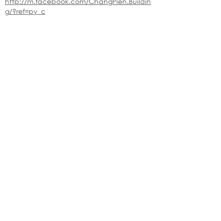
http://m.facebook.com/ChangPien.Buildin
g/?ref=py_c
※純下材料請加此官方LINE
【需自行丈量後提供正確下單圖面
或尺寸/不含施作系統櫃】
伸保工廠-材料
04-26308785
台中市龍井區忠和里工業路182巷3號
伸保工廠-材料
※連工帶料請加以下官方LINE（請依案場所在地加該地區官方LINE）
【含圖面估價/現場複量/系統櫃施工】
伸保台北店
02-82261285
台北市松山區民生東路五段69巷1弄32號
伸保台北店