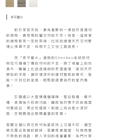
長平麗水
對於家裝來說，最為重要的一環自然是建材
的使用，最常見的屬石材與木作。但是，這兩者
的選用都有一定的弊端，比如說選擇天然石材要
擔心預算不足，採用木工又怕工期過長。
而「長平麗水」選用的Shenbao系統板材
則恰巧彌補了傳統材料的不足，除了視覺上的仿
真外，觸覺上也透過細緻的表面處理，達到天然
原始的手感，讓你理想中的建材質感與樣式，皆
能一次到位的呈現，輕鬆創造最自然的室內風
景！
玄關處以大面積櫃體鋪陳，整合鞋櫃、展示
櫃，具備強大收納功能，觸感強烈橡木紋與鏡面
材質結合，帶出和諧感。對綴上純白色水波紋
路，空間展現出開闊豐富的氣質。
客廳主牆以洞石板材為基底抺上沉穩木紋，讓空
間流露出高雅的韻味；客廳背景牆面，利用同質
不同色的規劃，映入深刻的視覺饗宴，為門片穿