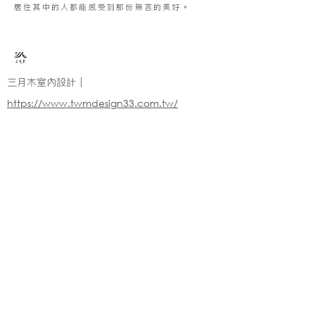
居住其中的人都能感受到那份無言的美好。
三月木室內設計｜
https://www.twmdesign33.com.tw/
※純下材料請加此官方LINE
【需自行丈量後提供正確下單圖面
或尺寸/不含施作系統櫃】
伸保工廠-材料
04-26308785
台中市龍井區忠和里工業路182巷3號
伸保工廠-材料
※連工帶料請加以下官方LINE（請依案場所在地加該地區官方LINE）
【含圖面估價/現場複量/系統櫃施工】
伸保台北店
02-82261285
台北市松山區民生東路五段69巷1弄32號