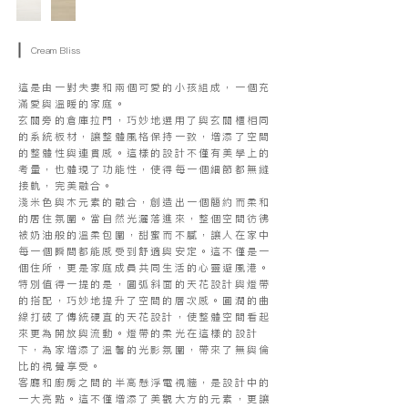
Cream Bliss
這是由一對夫妻和兩個可愛的小孩組成，一個充
滿愛與溫暖的家庭。
玄關旁的倉庫拉門，巧妙地選用了與玄關櫃相同
的系統板材，讓整體風格保持一致，增添了空間
的整體性與連貫感。這樣的設計不僅有美學上的
考量，也體現了功能性，使得每一個細節都無縫
接軌，完美融合。
淺米色與木元素的融合，創造出一個簡約而柔和
的居住氛圍。當自然光灑落進來，整個空間彷彿
被奶油般的溫柔包圍，甜蜜而不膩，讓人在家中
每一個瞬間都能感受到舒適與安定。這不僅是一
個住所，更是家庭成員共同生活的心靈避風港。
特別值得一提的是，圓弧斜面的天花設計與燈帶
的搭配，巧妙地提升了空間的層次感。圓潤的曲
線打破了傳統硬直的天花設計，使整體空間看起
來更為開放與流動。燈帶的柔光在這樣的設計
下，為家增添了溫馨的光影氛圍，帶來了無與倫
比的視覺享受。
客廳和廚房之間的半高懸浮電視牆，是設計中的
一大亮點。這不僅增添了美觀大方的元素，更讓