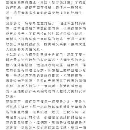
整個空間顯得通透、俐落。懸浮設計提升了視覺
的輕盈感，還使空間在視覺上延伸出一種開放
感，讓每個家庭成員都能享受無拘束的舒適生
活。
廚房部分，特意為屋主打造了一個延伸出的備餐
區，這不僅增加了空間的實用性，也使得廚房功
能更加多元。所有門片的設計都經過精心挑選，
重新換上符合整體空間風格的款式，使每一處都
散發出細膩的設計感，既實用又美觀，讓每次進
入廚房都充滿愉悅感。
主臥房的大衣櫃設計同樣十分實用，滿足了屋主
對大量衣物和包包的收納需求。這個全高的大衣
櫃不僅外觀簡潔，還極具收納功能，確保每一件
衣物都能有條理地存放。床頭櫃上的線型燈小暗
燈，營造出酒店般的高端品質感。尤其在夜晚，
這些燈光不刺眼，柔和的光線照亮了起床的每個
步驟，為家人提供了一個溫暖、舒適的睡眠環
境。這樣的設計無疑讓每晚的入睡時光更加安寧
舒適。
整體而言，這個家不僅是一個安身之地，更是生
活質感的延伸。每一處細節都承載著對美學和功
能的雙重考量，從系統櫃、燈光、空間布局，到
每個實用設計的背後，都蘊藏著設計師對這個家
庭的關愛與用心。這個家，無論是從視覺還是情
感層面，都散發出家的溫暖與幸福感，讓每一個