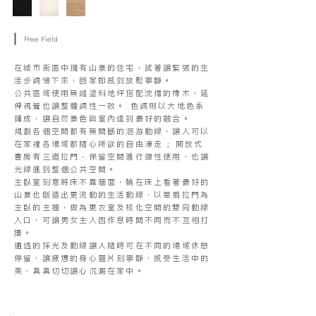
Free Field
在城市街區中擁有山景的住宅，試著讓緊張的生
活步調慢下來，回家即感到放鬆寧靜。
公共區域使用無縫塗料地坪搭配沈穩的橡木，延
伸視覺也讓整體調性一致。 色調則以大地色系
鋪成，讓自然景色與室內達到最好的融合。
規劃各個空間都有無間斷的洄游動線，讓人可以
在家裡各場域都隨心所欲的自由漫走 ; 開放式
書房有三道拉門，保留空間進行彈性使用，也讓
光線進到整個公共空間。
主臥室刻意將床不靠牆面，躺在床上看著最好的
山景也創造出更流動的生活動線，以單扇拉門為
主臥的主牆，做為更衣室及梳化空間的雙向動線
入口，可讓男女主人因作息時間不同而不互相打
擾。
通透的採光及動線讓人隨時可在不同的場域休憩
停留，讓疲憊的身心靈片刻寧靜，感受生活中的
美，真真切切讓心沉澱在家中。