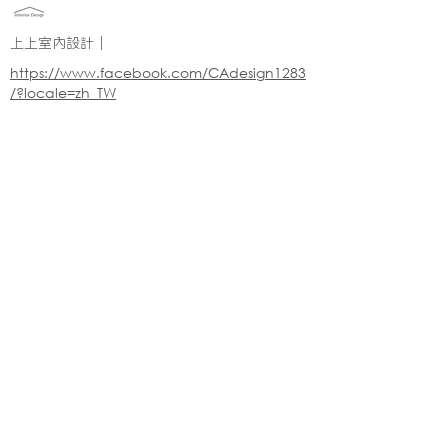
上上室內設計｜
https://www.facebook.com/CAdesign1283
/?locale=zh_TW