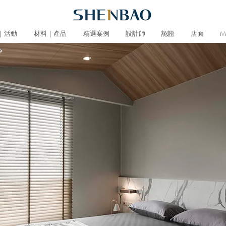
｜活動
材料｜產品
精選案例
設計師
認證
店面
M