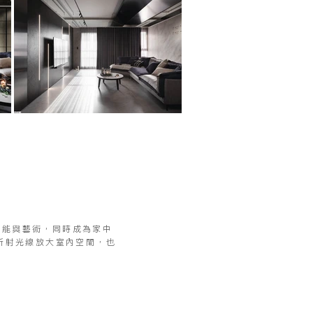
功能與藝術，同時成為家中
折射光線放大室內空間，也