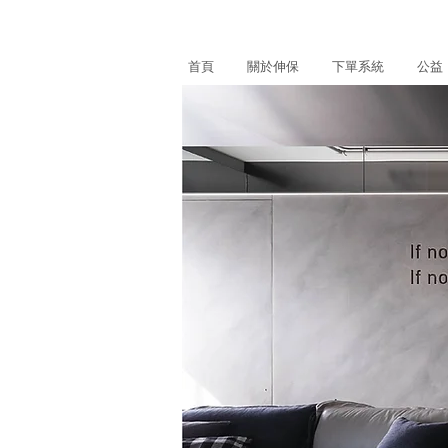
首頁
關於伸保
下單系統
公益