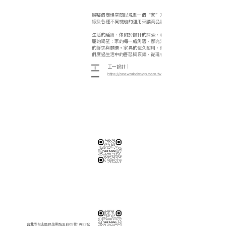
將整個商場空間以規劃一個〝家〞意象，藉由家的各區塊結合視覺
線及各種不同機能的運用來讓商品發揮最大的運用可能及展示效益
生活的延續，依附於設計的探索，藉由空間每件物品來滿足我們對
屬的渴望；家的每一處角落，都充滿著溫情，延伸著人們對於生活
的訴求與願景。家具的恆久耐用，延伸記憶中的迷人瞬間；長久陪
們度過生活中的喜怒與哀樂，從現在到每一個明天。
工一設計｜
https://oneworkdesign.com.tw/
※純下材料請加此官方LINE
【需自行丈量後提供正確下單圖面
或尺寸/不含施作系統櫃】
伸保工廠-材料
04-26308785
台中市龍井區忠和里工業路182巷3號
伸保工廠-材料
※連工帶料請加以下官方LINE（請依案場所在地加該地區官方LINE）
【含圖面估價/現場複量/系統櫃施工】
伸保台北店
02-82261285
台北市松山區民生東路五段69巷1弄32號