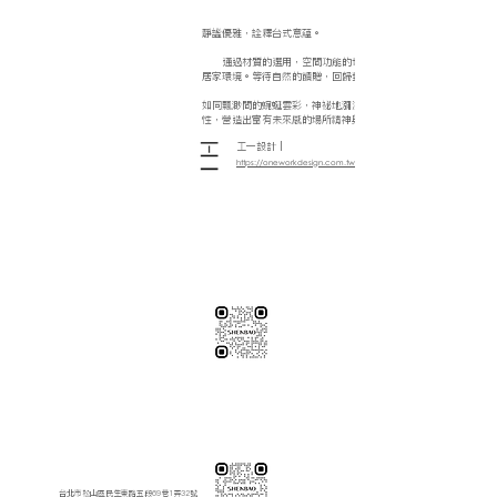
靜謐優雅，詮釋台式意蘊。
通過材質的選用，空間功能的切割與細膩入微的美學來營造休
居家環境。等待自然的饋贈，回歸對人居生活本質的思考與探尋。
如同飄渺間的蜿蜒雲彩，神祕地瀰漫在半空中，令空間生出無限種
性，營造出富有未來感的場所精神與空間氣質。
工一設計｜
https://oneworkdesign.com.tw/
※純下材料請加此官方LINE
【需自行丈量後提供正確下單圖面
或尺寸/不含施作系統櫃】
伸保工廠-材料
04-26308785
台中市龍井區忠和里工業路182巷3號
伸保工廠-材料
※連工帶料請加以下官方LINE（請依案場所在地加該地區官方LINE）
【含圖面估價/現場複量/系統櫃施工】
伸保台北店
02-82261285
台北市松山區民生東路五段69巷1弄32號