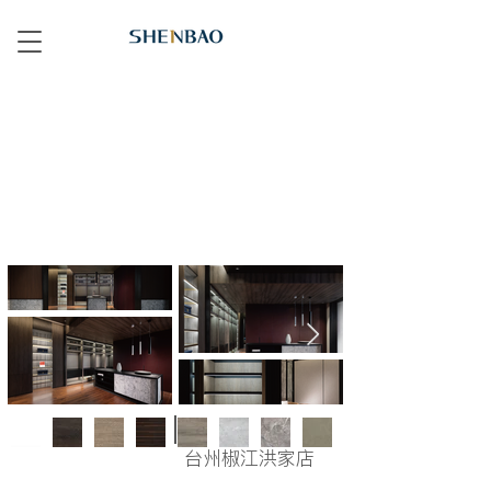
台州椒江洪家店