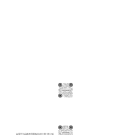
※純下材料請加此官方LINE
【需自行丈量後提供正確下單圖面
或尺寸/不含施作系統櫃】
伸保工廠-材料
04-26308785
台中市龍井區忠和里工業路182巷3號
伸保工廠-材料
※連工帶料請加以下官方LINE（請依案場所在地加該地區官方LINE）
【含圖面估價/現場複量/系統櫃施工】
伸保台北店
02-82261285
台北市松山區民生東路五段69巷1弄32號