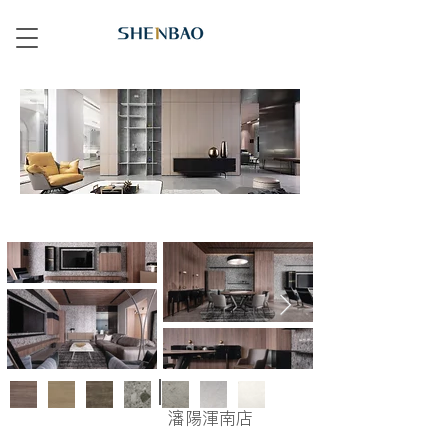
瀋陽渾南店