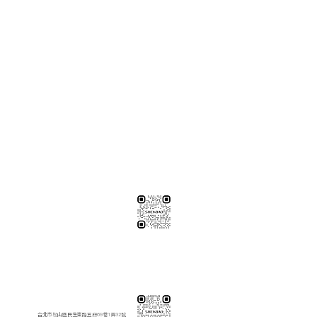
※純下材料請加此官方LINE
【需自行丈量後提供正確下單圖面
或尺寸/不含施作系統櫃】
伸保工廠-材料
04-26308785
台中市龍井區忠和里工業路182巷3號
伸保工廠-材料
※連工帶料請加以下官方LINE（請依案場所在地加該地區官方LINE）
【含圖面估價/現場複量/系統櫃施工】
伸保台北店
02-82261285
台北市松山區民生東路五段69巷1弄32號