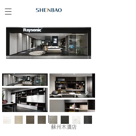
蘇州木瀆店