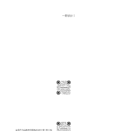
一野設計｜
※純下材料請加此官方LINE
【需自行丈量後提供正確下單圖面
或尺寸/不含施作系統櫃】
伸保工廠-材料
04-26308785
台中市龍井區忠和里工業路182巷3號
伸保工廠-材料
※連工帶料請加以下官方LINE（請依案場所在地加該地區官方LINE）
【含圖面估價/現場複量/系統櫃施工】
伸保台北店
02-82261285
台北市松山區民生東路五段69巷1弄32號