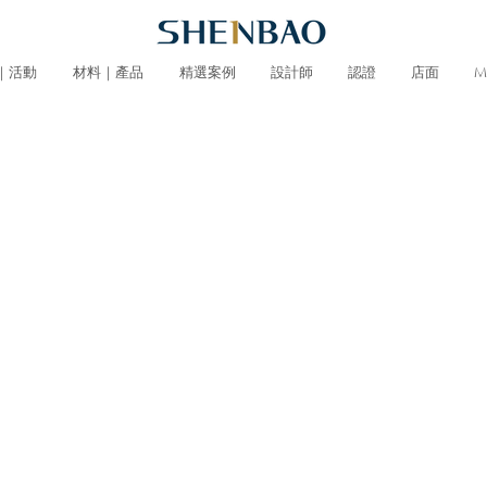
｜活動
材料｜產品
精選案例
設計師
認證
店面
M