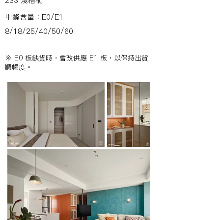
233 淺梧桐
甲醛含量：E0/E1
8/18/25/40/50/60
※ E0 板缺貨時，會改供應 E1 板，以保持出貨
順暢度。