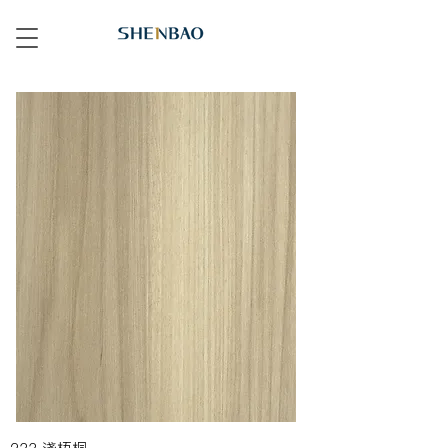
233 淺梧桐