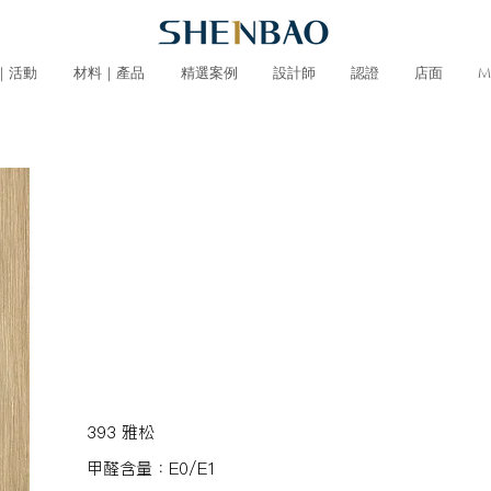
｜活動
材料｜產品
精選案例
設計師
認證
店面
M
393 雅松
甲醛含量：E0/E1