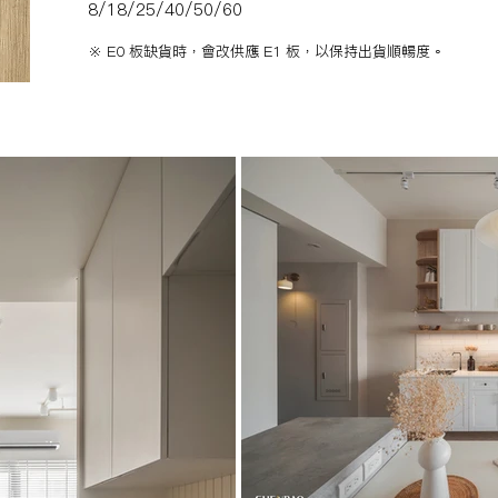
8/18/25/40/50/60
a
※ E0 板缺貨時，會改供應 E1 板，以保持出貨順暢度。