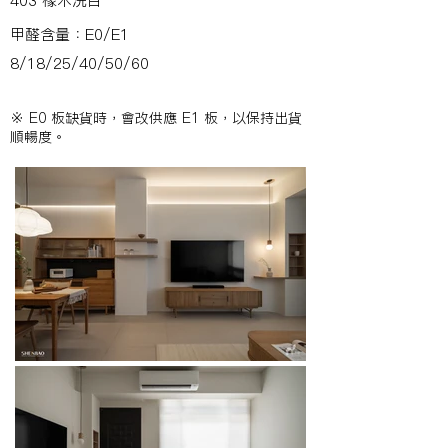
403 橡木洗白
甲醛含量：E0/E1
8/18/25/40/50/60
※ E0 板缺貨時，會改供應 E1 板，以保持出貨
順暢度。